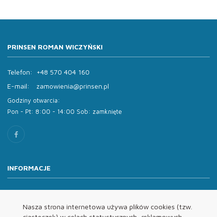
PRINSEN ROMAN WICZYŃSKI
Telefon:
+48 570 404 160
E-mail:
zamowienia@prinsen.pl
Godziny otwarcia:
Pon - Pt: 8:00 - 14:00 Sob: zamknięte
INFORMACJE
O nas
Oferta
Nasza strona internetowa używa plików cookies (tzw.
ciasteczek) w celach statystycznych, reklamowych