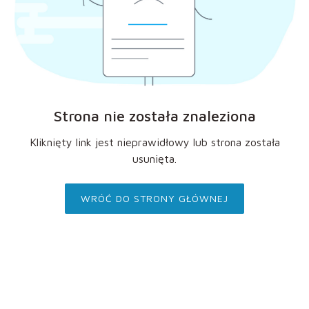
Strona nie została znaleziona
Kliknięty link jest nieprawidłowy lub strona została
usunięta.
WRÓĆ DO STRONY GŁÓWNEJ