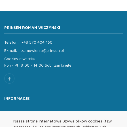
PRINSEN ROMAN WICZYŃSKI
Telefon:
+48 570 404 160
E-mail:
zamowienia@prinsen.pl
Godziny otwarcia:
Pon - Pt: 8:00 - 14:00 Sob: zamknięte
INFORMACJE
O nas
Oferta
Nasza strona internetowa używa plików cookies (tzw.
ciasteczek) w celach statystycznych, reklamowych