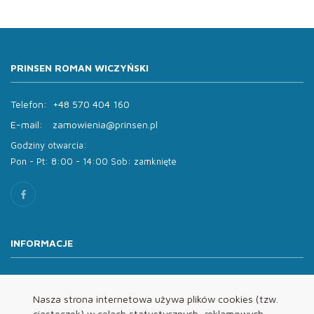
PRINSEN ROMAN WICZYŃSKI
Telefon:
+48 570 404 160
E-mail:
zamowienia@prinsen.pl
Godziny otwarcia:
Pon - Pt: 8:00 - 14:00 Sob: zamknięte
INFORMACJE
O nas
Oferta
Nasza strona internetowa używa plików cookies (tzw.
ciasteczek) w celach statystycznych, reklamowych