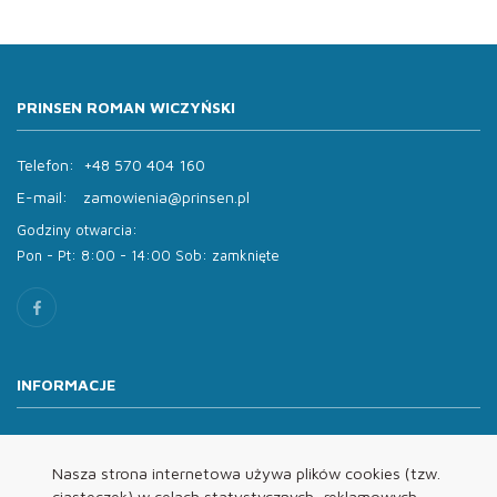
PRINSEN ROMAN WICZYŃSKI
Telefon:
+48 570 404 160
E-mail:
zamowienia@prinsen.pl
Godziny otwarcia:
Pon - Pt: 8:00 - 14:00 Sob: zamknięte
INFORMACJE
O nas
Oferta
Nasza strona internetowa używa plików cookies (tzw.
ciasteczek) w celach statystycznych, reklamowych