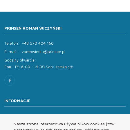
PRINSEN ROMAN WICZYŃSKI
Telefon:
+48 570 404 160
E-mail:
zamowienia@prinsen.pl
Godziny otwarcia:
Pon - Pt: 8:00 - 14:00 Sob: zamknięte
INFORMACJE
O nas
Oferta
Nasza strona internetowa używa plików cookies (tzw.
ciasteczek) w celach statystycznych, reklamowych