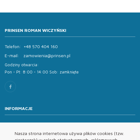
PRINSEN ROMAN WICZYŃSKI
Telefon:
+48 570 404 160
E-mail:
zamowienia@prinsen.pl
Godziny otwarcia:
Pon - Pt: 8:00 - 14:00 Sob: zamknięte
INFORMACJE
O nas
Oferta
Nasza strona internetowa używa plików cookies (tzw.
ciasteczek) w celach statystycznych, reklamowych