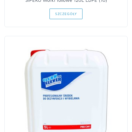
SIPEKO Worki foliowe 120L LDPE (10)
SZCZEGÓŁY