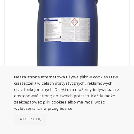
Nasza strona internetowa używa plików cookies (tzw.
ciasteczek) w celach statystycznych, reklamowych
oraz funkcjonalnych. Dzięki nim możemy indywidualnie
dostosować stronę do twoich potrzeb. Każdy może
zaakceptować pliki cookies albo ma możliwość
70
wyłączenia ich w przeglądarce.
DIVERSEY Preparat do mycia pianowego Powerfoam
AKCEPTUJĘ
VF4 200L/256KG