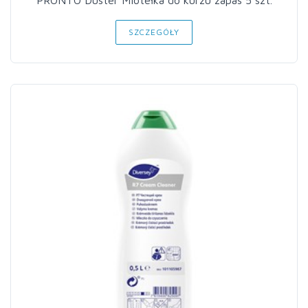
PRONTO Duster Miotełka do kurzu zapas 5 szt.
SZCZEGÓŁY