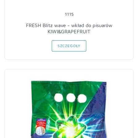
1115
FRESH Blitz wave - wkład do pisuarów
KIWI&GRAPEFRUIT
SZCZEGÓŁY