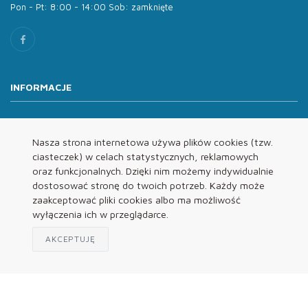
Pon - Pt: 8:00 - 14:00 Sob: zamknięte
INFORMACJE
O nas
Oferta
Nasza strona internetowa używa plików cookies (tzw.
ciasteczek) w celach statystycznych, reklamowych
Kontakt
oraz funkcjonalnych. Dzięki nim możemy indywidualnie
REGULAMINY
dostosować stronę do twoich potrzeb. Każdy może
zaakceptować pliki cookies albo ma możliwość
wyłączenia ich w przeglądarce.
Regulamin
Polityka Prywatności
AKCEPTUJĘ
Klauzula Informacyjna