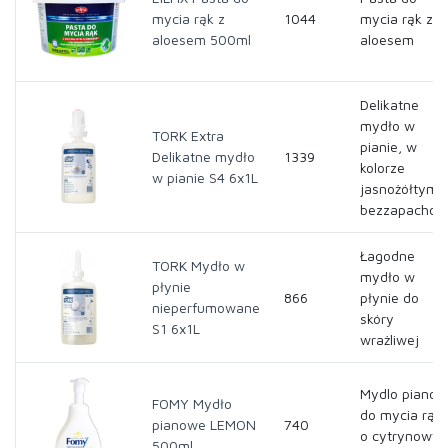
mycia rąk z
1044
mycia rąk z
aloesem 500ml
aloesem
Delikatne
mydło w
TORK Extra
pianie, w
Delikatne mydło
1339
kolorze
w pianie S4 6x1L
jasnożółtym,
bezzapachow
Łagodne
TORK Mydło w
mydło w
płynie
866
płynie do
nieperfumowane
skóry
S1 6x1L
wrażliwej
Mydlo piano
FOMY Mydło
do mycia rąk,
pianowe LEMON
740
o cytrynowy
500ml