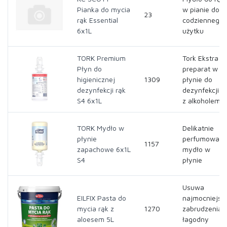
Pianka do mycia
w pianie do
23
rąk Essential
codziennego
6x1L
użytku
TORK Premium
Tork Ekstra
Płyn do
preparat w
higienicznej
1309
płynie do
dezynfekcji rąk
dezynfekcji r
S4 6x1L
z alkoholem
TORK Mydło w
Delikatnie
płynie
perfumowan
1157
zapachowe 6x1L
mydło w
S4
płynie
Usuwa
EILFIX Pasta do
najmocniejsz
mycia rąk z
1270
zabrudzenia 
aloesem 5L
łagodny