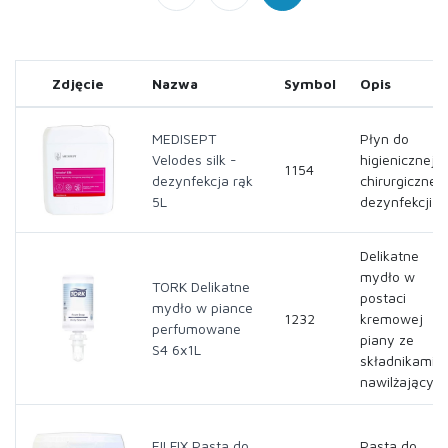
Zdjęcie
Nazwa
Symbol
Opis
MEDISEPT
Płyn do
Velodes silk -
higienicznej i
1154
dezynfekcja rąk
chirurgicznej
5L
dezynfekcji r
Delikatne
mydło w
TORK Delikatne
postaci
mydło w piance
1232
kremowej
perfumowane
piany ze
S4 6x1L
składnikami
nawilżającym
EILFIX Pasta do
Pasta do