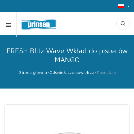
FRESH Blitz Wave Wkład do pisuarów
MANGO
Strona główna
Odświeżacze powietrza
Pozostałe