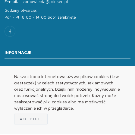
E-mail:
zamowienia@prinsen.pl
Godziny otwarcia:
Pon - Pt: 8:00 - 14:00 Sob: zamknięte
INFORMACJE
O nas
Oferta
Nasza strona internetowa używa plików cookies (tzw.
ciasteczek) w celach statystycznych, reklamowych
Kontakt
oraz funkcjonalnych. Dzięki nim możemy indywidualnie
REGULAMINY
dostosować stronę do twoich potrzeb. Każdy może
zaakceptować pliki cookies albo ma możliwość
wyłączenia ich w przeglądarce.
Regulamin
Polityka Prywatności
AKCEPTUJĘ
Klauzula Informacyjna