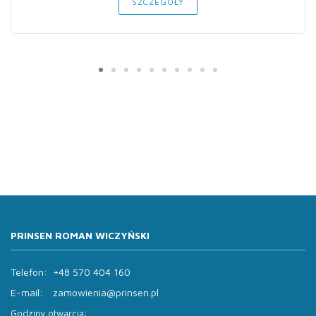
SZCZEGÓŁY
PRINSEN ROMAN WICZYŃSKI
Telefon:
+48 570 404 160
E-mail:
zamowienia@prinsen.pl
Godziny otwarcia: