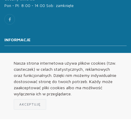
Pon - Pt: 8:00 - 14:00 Sob: zamknięte
INFORMACJE
O nas
Oferta
Nasza strona internetowa używa plików cookies (tzw.
ciasteczek) w celach statystycznych, reklamowych
Kontakt
oraz funkcjonalnych. Dzięki nim możemy indywidualnie
REGULAMINY
dostosować stronę do twoich potrzeb. Każdy może
zaakceptować pliki cookies albo ma możliwość
wyłączenia ich w przeglądarce.
Regulamin
Polityka Prywatności
AKCEPTUJĘ
Klauzula Informacyjna