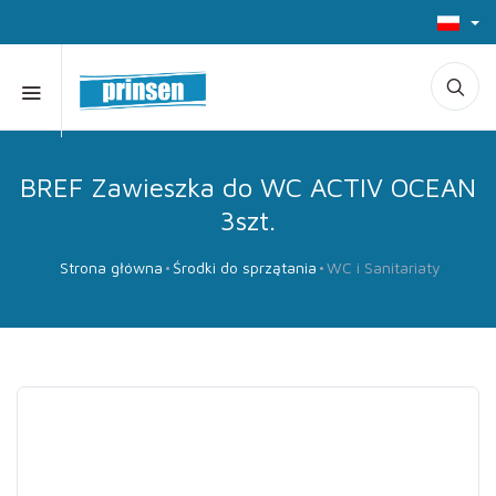
BREF Zawieszka do WC ACTIV OCEAN
3szt.
Strona główna
Środki do sprzątania
WC i Sanitariaty