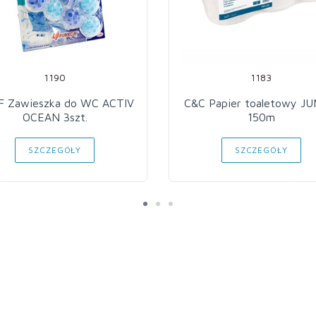
1190
1183
F Zawieszka do WC ACTIV
C&C Papier toaletowy JUMBO
OCEAN 3szt.
150m
SZCZEGÓŁY
SZCZEGÓŁY