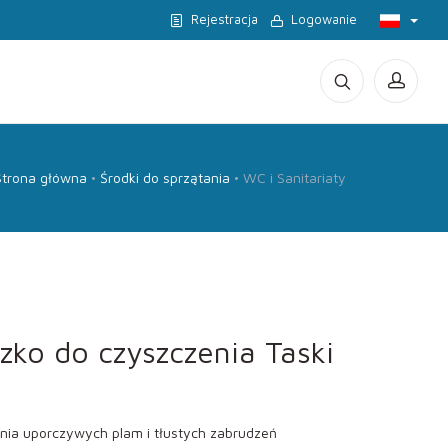
Rejestracja
Logowanie
Strona główna
Środki do sprzątania
WC i Sanitariaty
ko do czyszczenia Taski
ia uporczywych plam i tłustych zabrudzeń