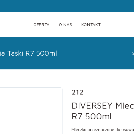
OFERTA
O NAS
KONTAKT
ia Taski R7 500ml
212
DIVERSEY Mlecz
R7 500ml
Mleczko przeznaczone do usuwan