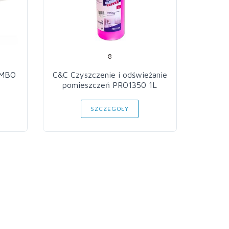
8
C&C Czyszczenie i odświeżanie
C&C Pa
pomieszczeń PRO1350 1L
SZCZEGÓŁY