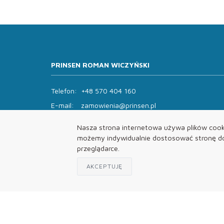
PRINSEN ROMAN WICZYŃSKI
Telefon:
+48 570 404 160
E-mail:
zamowienia@prinsen.pl
Godziny otwarcia:
Nasza strona internetowa używa plików cooki
Pon - Pt: 8:00 - 14:00 Sob: zamknięte
możemy indywidualnie dostosować stronę do 
przeglądarce.
AKCEPTUJĘ