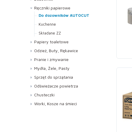
Lustra, Szyby
Ręczniki papierowe
Meble
Do dozowników AUTOCUT
Podłogi
Kuchenne
Specjalistyczne
Składane ZZ
Papiery toaletowe
WC i Sanitariaty
Jumbo
Odzież, Buty, Rękawice
Standard
Buty
Pranie i zmywanie
Rękawice
Pranie
Mydła, Żele, Pasty
Zmywanie
Mydła
Sprzęt do sprzątania
Pasty
Kije, Stelaże, Mopy
Odświeżacze powietrza
Żele
Miotełki do kurzu
Neutralizatory
Chusteczki
Miotły,Ściągaczki do podłóg
Pod ciśnieniem
Worki, Kosze na śmieci
Pozostałe
Pozostałe
Worki
Sprzęt do mycia szyb
Wkłady do dozowników
Ścierki
Z atomizerem