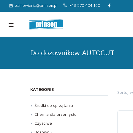
zamowienia@prinsen.pl
+48 570 404 160
Do dozowników AUTOCUT
KATEGORIE
Sortuj 
Środki do sprzątania
Dezynfekcja
Chemia dla przemysłu
Kostka brukowa, Elewacja
Czyściwa
Kuchnia
Dozowniki