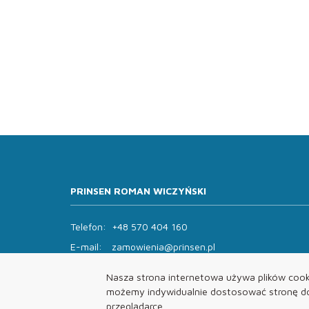
PRINSEN ROMAN WICZYŃSKI
Telefon:
+48 570 404 160
E-mail:
zamowienia@prinsen.pl
Godziny otwarcia:
Nasza strona internetowa używa plików cooki
Pon - Pt: 8:00 - 14:00 Sob: zamknięte
możemy indywidualnie dostosować stronę do 
przeglądarce.