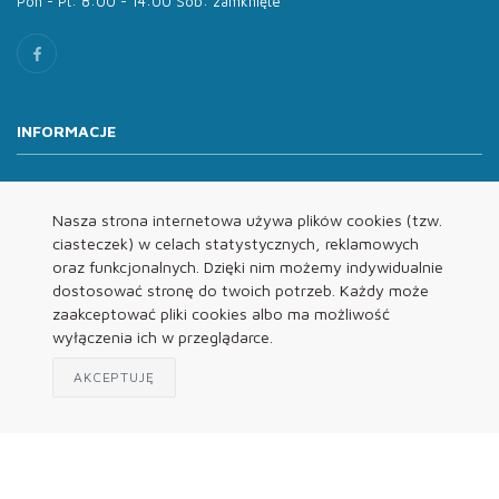
Pon - Pt: 8:00 - 14:00 Sob: zamknięte
INFORMACJE
O nas
Oferta
Nasza strona internetowa używa plików cookies (tzw.
ciasteczek) w celach statystycznych, reklamowych
Kontakt
oraz funkcjonalnych. Dzięki nim możemy indywidualnie
REGULAMINY
dostosować stronę do twoich potrzeb. Każdy może
zaakceptować pliki cookies albo ma możliwość
wyłączenia ich w przeglądarce.
Regulamin
Polityka Prywatności
AKCEPTUJĘ
Klauzula Informacyjna