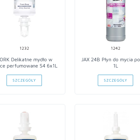
1232
1242
ORK Delikatne mydło w
JAX 24B Płyn do mycia po
nce perfumowane S4 6x1L
1L
SZCZEGÓŁY
SZCZEGÓŁY