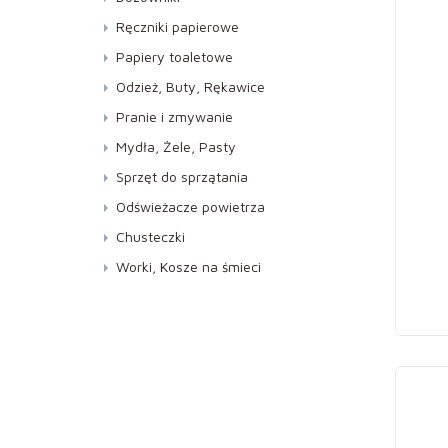
Lustra, Szyby
Ręczniki papierowe
Meble
Do dozowników AUTOCUT
Papiery toaletowe
Podłogi
Kuchenne
Jumbo
Odzież, Buty, Rękawice
Specjalistyczne
Składane ZZ
Standard
Buty
Pranie i zmywanie
WC i Sanitariaty
Rękawice
Pranie
Mydła, Żele, Pasty
Zmywanie
Mydła
Sprzęt do sprzątania
Pasty
Kije, Stelaże, Mopy
Odświeżacze powietrza
Żele
Miotełki do kurzu
Neutralizatory
Chusteczki
Miotły,Ściągaczki do podłóg
Pod ciśnieniem
Worki, Kosze na śmieci
Pozostałe
Pozostałe
Worki
Sprzęt do mycia szyb
Wkłady do dozowników
Ścierki
Z atomizerem