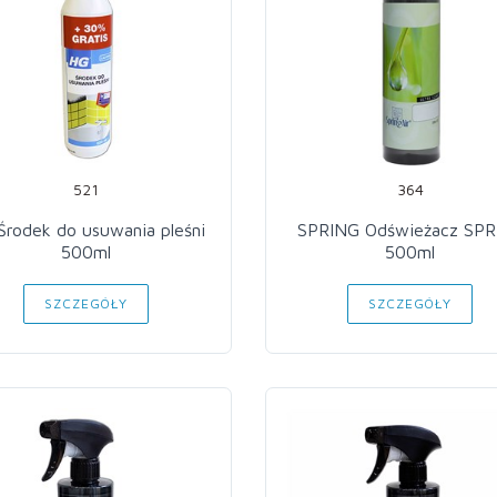
521
364
Środek do usuwania pleśni
SPRING Odświeżacz SPR
500ml
500ml
SZCZEGÓŁY
SZCZEGÓŁY