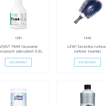
1281
1326
VOIGT F644 Usuwanie
LEWI Szczotka rurkow
eczonych zabrudzeń 0,6L
(włosie twarde)
SZCZEGÓŁY
SZCZEGÓŁY