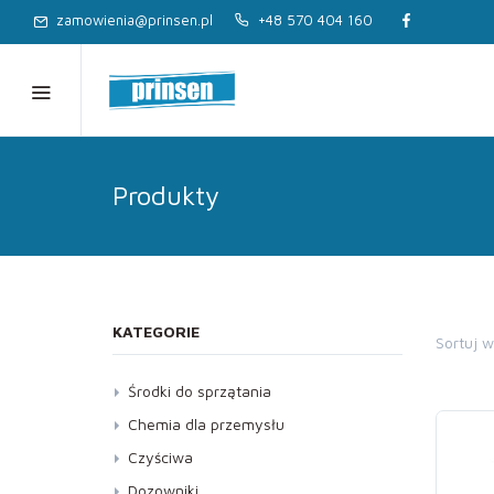
zamowienia@prinsen.pl
+48 570 404 160
Produkty
KATEGORIE
Sortuj 
Środki do sprzątania
Dezynfekcja
Chemia dla przemysłu
Kostka brukowa, Elewacja
Czyściwa
Kuchnia
Dozowniki