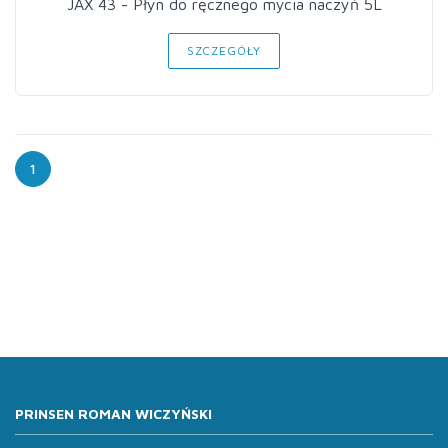
JAX 43 - Płyn do ręcznego mycia naczyń 5L
SZCZEGÓŁY
1
PRINSEN ROMAN WICZYŃSKI