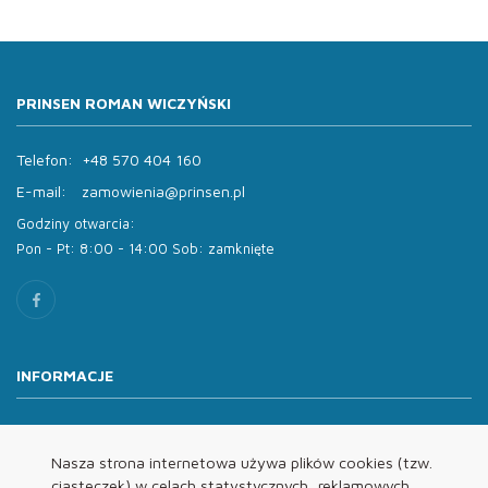
PRINSEN ROMAN WICZYŃSKI
Telefon:
+48 570 404 160
E-mail:
zamowienia@prinsen.pl
Godziny otwarcia:
Pon - Pt: 8:00 - 14:00 Sob: zamknięte
INFORMACJE
O nas
Oferta
Nasza strona internetowa używa plików cookies (tzw.
ciasteczek) w celach statystycznych, reklamowych