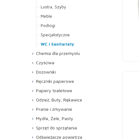
Lustra, Szyby
Meble
Podłogi
Specjalistyczne
WC i Sanitariaty
Chemia dla przemysłu
Czyściwa
Dozowniki
Ręczniki papierowe
Do dozowników AUTOCUT
Papiery toaletowe
Kuchenne
Jumbo
Odzież, Buty, Rękawice
Składane ZZ
Standard
Buty
Pranie i zmywanie
Rękawice
Pranie
Mydła, Żele, Pasty
Zmywanie
Mydła
Sprzęt do sprzątania
Pasty
Kije, Stelaże, Mopy
Odświeżacze powietrza