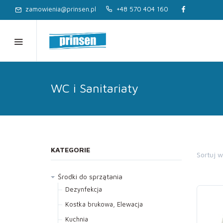
zamowienia@prinsen.pl
+48 570 404 160
WC i Sanitariaty
KATEGORIE
Sortuj 
Środki do sprzątania
Dezynfekcja
Kostka brukowa, Elewacja
Kuchnia