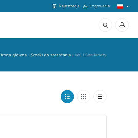
Rejestracja
Logowanie
Strona główna
Środki do sprzątania
WC i Sanitariaty