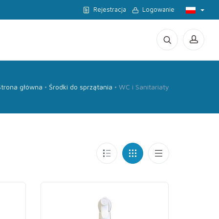
Rejestracja
Logowanie
Strona główna
Środki do sprzątania
WC i Sanitariaty