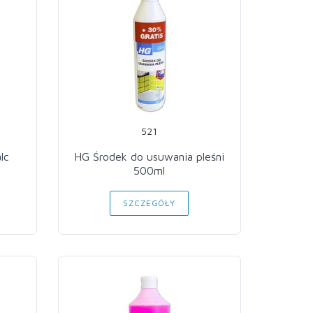
521
lc
HG Środek do usuwania pleśni
L
500ml
SZCZEGÓŁY