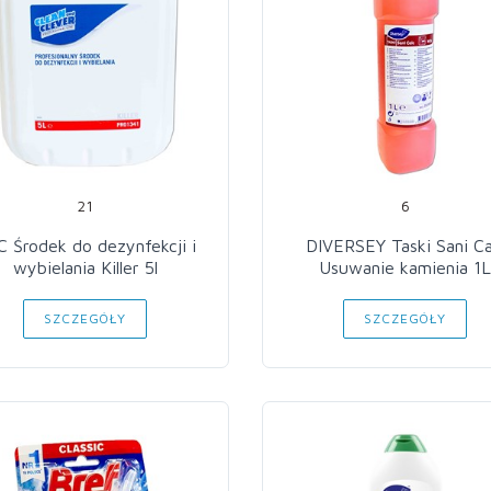
21
6
 Środek do dezynfekcji i
DIVERSEY Taski Sani Ca
wybielania Killer 5l
Usuwanie kamienia 1
SZCZEGÓŁY
SZCZEGÓŁY