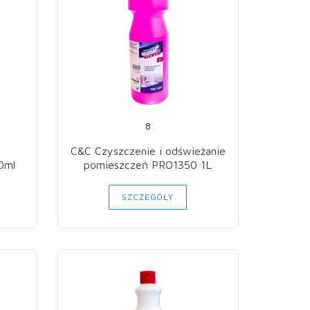
8
o
C&C Czyszczenie i odświeżanie
0ml
pomieszczeń PRO1350 1L
SZCZEGÓŁY