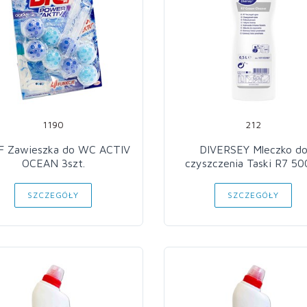
1190
212
F Zawieszka do WC ACTIV
DIVERSEY Mleczko d
OCEAN 3szt.
czyszczenia Taski R7 50
SZCZEGÓŁY
SZCZEGÓŁY