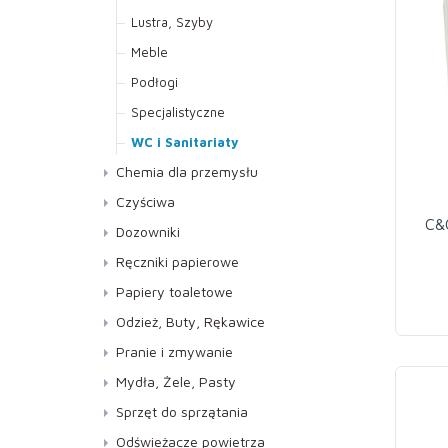
Lustra, Szyby
Meble
Podłogi
Specjalistyczne
WC i Sanitariaty
Chemia dla przemysłu
Czyściwa
C&C
Dozowniki
Ręczniki papierowe
Do dozowników AUTOCUT
Papiery toaletowe
Kuchenne
Jumbo
Odzież, Buty, Rękawice
Składane ZZ
Standard
Buty
Pranie i zmywanie
Rękawice
Pranie
Mydła, Żele, Pasty
Zmywanie
Mydła
Sprzęt do sprzątania
Pasty
Kije, Stelaże, Mopy
Odświeżacze powietrza