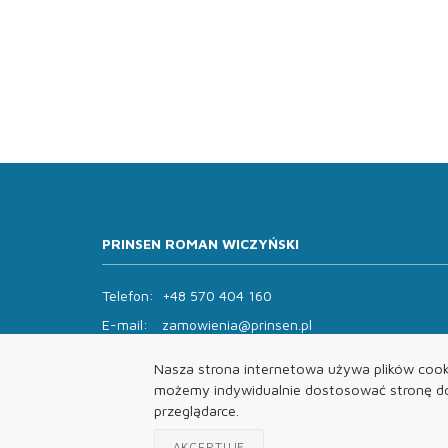
PRINSEN ROMAN WICZYŃSKI
Telefon:
+48 570 404 160
E-mail:
zamowienia@prinsen.pl
Godziny otwarcia:
Nasza strona internetowa używa plików cooki
Pon - Pt: 8:00 - 14:00 Sob: zamknięte
możemy indywidualnie dostosować stronę do 
przeglądarce.
AKCEPTUJĘ