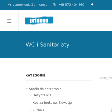
zamowienia@prinsen.pl
+48 570 404 160
WC i Sanitariaty
KATEGORIE
Sortuj 
Środki do sprzątania
Dezynfekcja
Kostka brukowa, Elewacja
Kuchnia