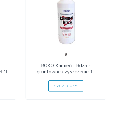
9
ROKO Kamień i Rdza -
l 1L
gruntowne czyszczenie 1L
SZCZEGÓŁY